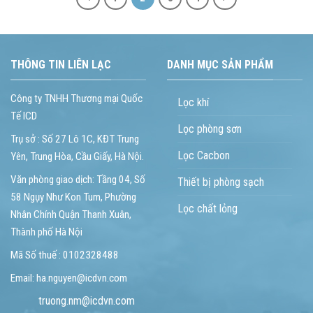
THÔNG TIN LIÊN LẠC
DANH MỤC SẢN PHẨM
Công ty TNHH Thương mại Quốc
Lọc khí
Tế ICD
Lọc phòng sơn
Trụ sở : Số 27 Lô 1C, KĐT Trung
Lọc Cacbon
Yên, Trung Hòa, Cầu Giấy, Hà Nội.
Văn phòng giao dịch: Tầng 04, Số
Thiết bị phòng sạch
58 Ngụy Như Kon Tum, Phường
Lọc chất lỏng
Nhân Chính Quận Thanh Xuân,
Thành phố Hà Nội
Mã Số thuế : 0102328488
Email: ha.nguyen@icdvn.com
truong.nm@icdvn.com