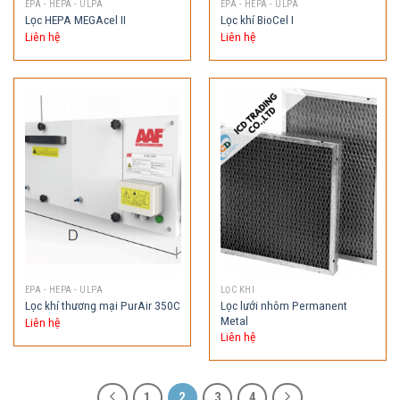
EPA - HEPA - ULPA
EPA - HEPA - ULPA
Lọc HEPA MEGAcel II
Lọc khí BioCel I
Liên hệ
Liên hệ
EPA - HEPA - ULPA
LỌC KHI
Lọc lưới nhôm Permanent
Lọc khí thương mại PurAir 350C
Metal
Liên hệ
Liên hệ
1
2
3
4