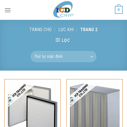
Skip
0
to
content
TRANG CHỦ
/
LỌC KHI
/
TRANG 2
LỌC