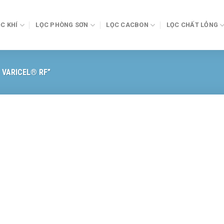
C KHÍ
LỌC PHÒNG SƠN
LỌC CACBON
LỌC CHẤT LỎNG
 VARICEL® RF”