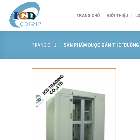
Skip
to
TRANG CHỦ
GIỚI THIỆU
LỌ
content
TRANG CHỦ
/
SẢN PHẨM ĐƯỢC GẮN THẺ “BUỒNG 