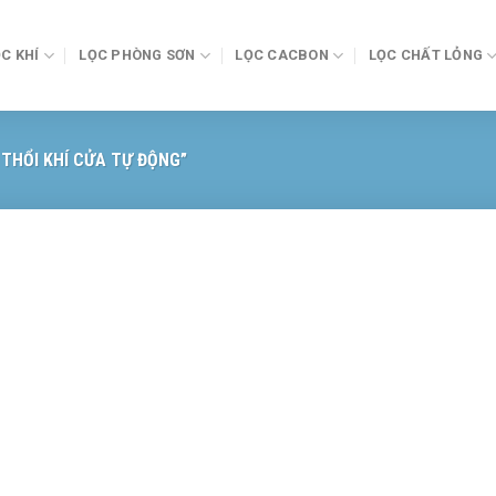
C KHÍ
LỌC PHÒNG SƠN
LỌC CACBON
LỌC CHẤT LỎNG
THỔI KHÍ CỬA TỰ ĐỘNG”