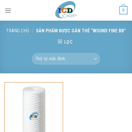
Skip
0
to
content
TRANG CHỦ
/
SẢN PHẨM ĐƯỢC GẮN THẺ “WOUND FINE BB”
LỌC