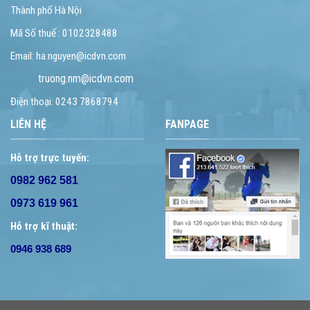
Thành phố Hà Nội
Mã Số thuế : 0102328488
Email: ha.nguyen@icdvn.com
truong.nm@icdvn.com
Điện thoại: 0243 7868794
LIÊN HỆ
FANPAGE
Hỗ trợ trực tuyến:
0982 962 581
0973 619 961
Hỗ trợ kĩ thuật:
0946 938 689