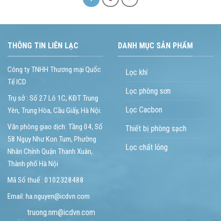
THÔNG TIN LIÊN LẠC
DANH MỤC SẢN PHẨM
Công ty TNHH Thương mại Quốc
Lọc khí
Tế ICD
Lọc phòng sơn
Trụ sở : Số 27 Lô 1C, KĐT Trung
Lọc Cacbon
Yên, Trung Hòa, Cầu Giấy, Hà Nội.
Văn phòng giao dịch: Tầng 04, Số
Thiết bị phòng sạch
58 Ngụy Như Kon Tum, Phường
Lọc chất lỏng
Nhân Chính Quận Thanh Xuân,
Thành phố Hà Nội
Mã Số thuế : 0102328488
Email: ha.nguyen@icdvn.com
truong.nm@icdvn.com