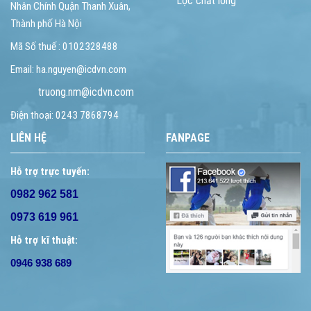
Lọc chất lỏng
Nhân Chính Quận Thanh Xuân,
Thành phố Hà Nội
Mã Số thuế : 0102328488
Email: ha.nguyen@icdvn.com
truong.nm@icdvn.com
Điện thoại: 0243 7868794
LIÊN HỆ
FANPAGE
Hỗ trợ trực tuyến:
0982 962 581
0973 619 961
Hỗ trợ kĩ thuật:
0946 938 689