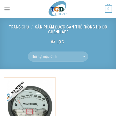
Skip
0
to
content
TRANG CHỦ
/
SẢN PHẨM ĐƯỢC GẮN THẺ “ĐỒNG HỒ ĐO
CHÊNH ÁP”
LỌC