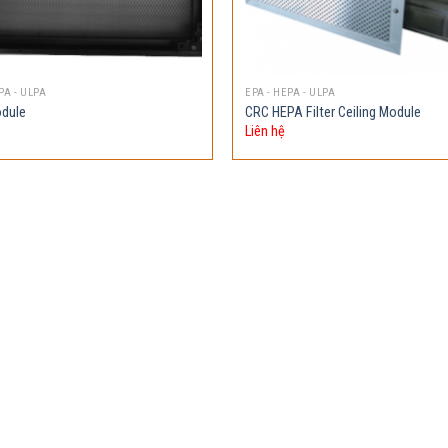
PA - ULPA
EPA - HEPA - ULPA
odule
CRC HEPA Filter Ceiling Module
Liên hệ