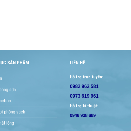
MỤC SẢN PHẨM
LIÊN HỆ
Hỗ trợ trực tuyến:
hí
0982 962 581
hòng sơn
0973 619 961
acbon
Hỗ trợ kĩ thuật:
 bị phòng sạch
0946 938 689
hất lỏng