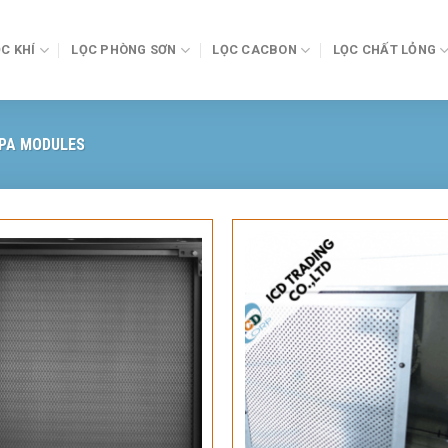
C KHÍ
LỌC PHÒNG SƠN
LỌC CACBON
LỌC CHẤT LỎNG
PA MODULES