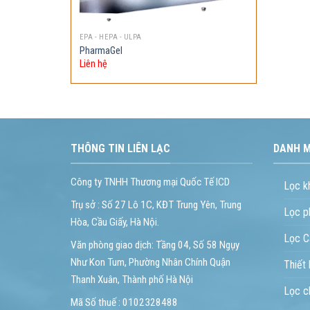
EPA - HEPA - ULPA
PharmaGel
Liên hệ
THÔNG TIN LIÊN LẠC
DANH 
Công ty TNHH Thương mại Quốc Tế ICD
Lọc k
Trụ sở : Số 27 Lô 1C, KĐT Trung Yên, Trung
Lọc p
Hòa, Cầu Giấy, Hà Nội.
Lọc C
Văn phòng giao dịch: Tầng 04, Số 58 Ngụy
Như Kon Tum, Phường Nhân Chính Quận
Thiết
Thanh Xuân, Thành phố Hà Nội
Lọc c
Mã Số thuế : 0102328488