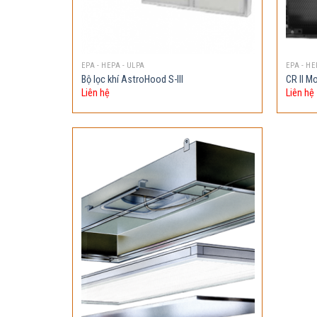
EPA - HEPA - ULPA
EPA - HE
Bộ lọc khí AstroHood S-III
CR II M
Liên hệ
Liên hệ