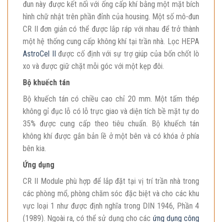
đun này được kết nối với ống cấp khí bằng một mặt bích
hình chữ nhật trên phần đỉnh của housing. Một số mô-đun
CR II đơn giản có thể được lắp ráp với nhau để trở thành
một hệ thống cung cấp không khí tại trần nhà. Lọc HEPA
AstroCel II
được cố định với sự trợ giúp của bốn chốt lò
xo và được giữ chặt mỗi góc với một kẹp đôi.
Bộ khuếch tán
Bộ khuếch tán có chiều cao chỉ 20 mm. Một tấm thép
không gỉ đục lỗ có lỗ trực giao và diện tích bề mặt tự do
35% được cung cấp theo tiêu chuẩn. Bộ khuếch tán
không khí được gắn bản lề ở một bên và có khóa ở phía
bên kia.
Ứng dụng
CR II Module phù hợp để lắp đặt tại vị trí trần nhà trong
các phòng mổ, phòng chăm sóc đặc biệt và cho các khu
vực loại 1 như được định nghĩa trong DIN 1946, Phần 4
(1989). Ngoài ra, có thể sử dụng cho các
ứng dụng công