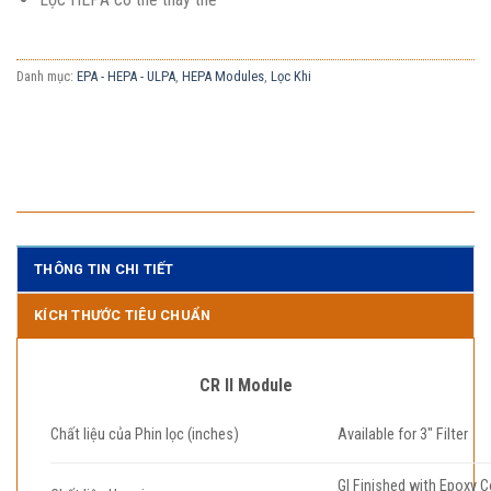
Danh mục:
EPA - HEPA - ULPA
,
HEPA Modules
,
Lọc Khi
THÔNG TIN CHI TIẾT
KÍCH THƯỚC TIÊU CHUẨN
CR II Module
Chất liệu của Phin lọc (inches)
Available for 3″ Filter
GI Finished with Epoxy C