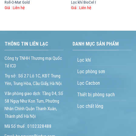
Roll-O-Mat Gold
Lọc khí BioCel I
Giá :
Liên hệ
Giá :
Liên hệ
THÔNG TIN LIÊN LẠC
DANH MỤC SẢN PHẨM
Công ty TNHH Thương mại Quốc
Lọc khí
Tế ICD
Lọc phòng sơn
Trụ sở : Số 27 Lô 1C, KĐT Trung
Lọc Cacbon
Yên, Trung Hòa, Cầu Giấy, Hà Nội.
Văn phòng giao dịch: Tầng 04, Số
Thiết bị phòng sạch
58 Ngụy Như Kon Tum, Phường
Lọc chất lỏng
Nhân Chính Quận Thanh Xuân,
Thành phố Hà Nội
Mã Số thuế : 0102328488