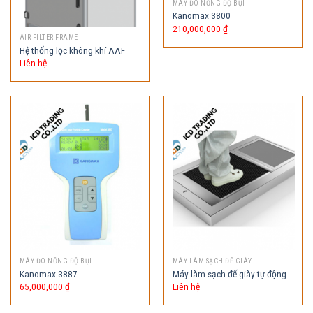
MÁY ĐO NỒNG ĐỘ BỤI
Kanomax 3800
210,000,000
₫
AIR FILTER FRAME
Hệ thống lọc không khí AAF
Liên hệ
MÁY ĐO NỒNG ĐỘ BỤI
MÁY LÀM SẠCH ĐẾ GIÀY
Kanomax 3887
Máy làm sạch đế giày tự động
65,000,000
₫
Liên hệ