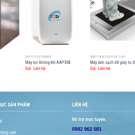
AIR FILTER FRAME
MÁY LÀM SẠCH ĐẾ GIÀY
Máy lọc không khí AAP30B
Máy làm sạch đế giày tự 
Giá :
Liên hệ
Giá :
Liên hệ
MỤC SẢN PHẨM
LIÊN HỆ
Hỗ trợ trực tuyến:
hí
0982 962 581
hòng sơn