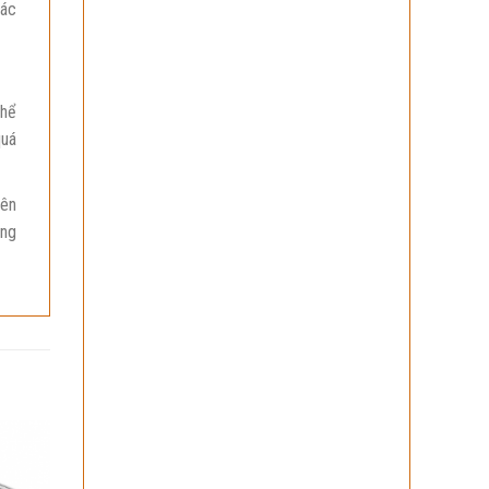
Các
thể
quá
iên
ùng