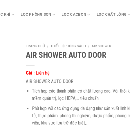
C KHÍ
LỌC PHÒNG SƠN
LỌC CACBON
LỌC CHẤT LỎNG
TRANG CHỦ
/
THIẾT BỊ PHÒNG SẠCH
/
AIR SHOWER
AIR SHOWER AUTO DOOR
Giá :
Liên hệ
AIR SHOWER AUTO DOOR
Tích hợp các thành phần có chất lượng cao: Vòi thổi k
mềm quản trị, lọc HEPA,… tiêu chuẩn.
Phù hợp với các ứng dụng đa dạng như sản xuất linh k
tử, thực phẩm, phòng thí nghiệm, dược phẩm, phòng 
viện, khu vực lưu trữ đặc biệt,…