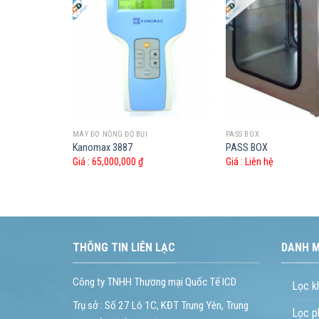
MÁY ĐO NỒNG ĐỘ BỤI
PASS BOX
Kanomax 3887
PASS BOX
Giá :
65,000,000
₫
Giá :
Liên hệ
THÔNG TIN LIÊN LẠC
DANH 
Công ty TNHH Thương mại Quốc Tế ICD
Lọc k
Trụ sở : Số 27 Lô 1C, KĐT Trung Yên, Trung
Lọc p