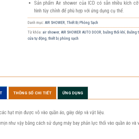
Sản phẩm Air shower của ICD có sẵn nhiều kích cỡ
hình tùy chỉnh để phù hợp với ứng dụng cụ thể.
Danh mục:
AIR SHOWER
,
Thiết Bị Phòng Sạch
Từ khóa:
air shower
,
AIR SHOWER AUTO DOOR
,
buồng thổi khí
,
Buồng t
cửa tự động
,
thiết bị phòng sạch
ẾT
THÔNG SỐ CHI TIẾT
ỨNG DỤNG
các hạt mịn được vỗ vào quần áo, giày dép và vật liệu.
ịn như vậy bằng cách sử dụng máy bay phản lực thổi vào quần áo và 