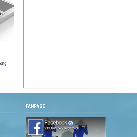
động
FANPAGE