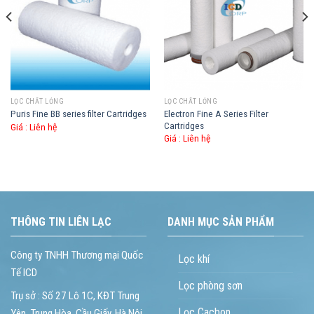
LỌC CHẤT LỎNG
LỌC CHẤT LỎNG
Electron Fine A Series Filter
Puris Fine BB series filter Cartridges
Cartridges
Giá :
Liên hệ
Giá :
Liên hệ
THÔNG TIN LIÊN LẠC
DANH MỤC SẢN PHẨM
Công ty TNHH Thương mại Quốc
Lọc khí
Tế ICD
Lọc phòng sơn
Trụ sở : Số 27 Lô 1C, KĐT Trung
Lọc Cacbon
Yên, Trung Hòa, Cầu Giấy, Hà Nội.