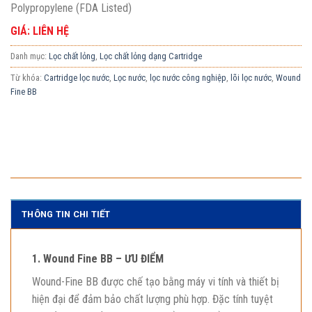
Polypropylene (FDA Listed)
GIÁ: LIÊN HỆ
Danh mục:
Lọc chất lỏng
,
Lọc chất lỏng dạng Cartridge
Từ khóa:
Cartridge lọc nước
,
Lọc nước
,
lọc nước công nghiệp
,
lõi lọc nước
,
Wound
Fine BB
THÔNG TIN CHI TIẾT
1. Wound Fine BB – ƯU ĐIỂM
Wound-Fine BB được chế tạo bằng máy vi tính và thiết bị
hiện đại để đảm bảo chất lượng phù hợp. Đặc tính tuyệt