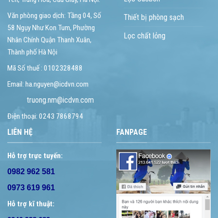
Văn phòng giao dịch: Tầng 04, Số
Thiết bị phòng sạch
58 Ngụy Như Kon Tum, Phường
Lọc chất lỏng
Nhân Chính Quận Thanh Xuân,
Thành phố Hà Nội
Mã Số thuế : 0102328488
Email: ha.nguyen@icdvn.com
truong.nm@icdvn.com
Điện thoại: 0243 7868794
LIÊN HỆ
FANPAGE
Hỗ trợ trực tuyến:
0982 962 581
0973 619 961
Hỗ trợ kĩ thuật: