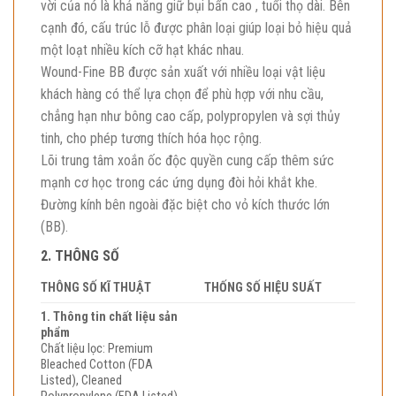
vời của nó là khả năng giữ bụi bẩn cao , tuổi thọ dài. Bên
cạnh đó, cấu trúc lỗ được phân loại giúp loại bỏ hiệu quả
một loạt nhiều kích cỡ hạt khác nhau.
Wound-Fine BB được sản xuất với nhiều loại vật liệu
khách hàng có thể lựa chọn để phù hợp với nhu cầu,
chẳng hạn như bông cao cấp, polypropylen và sợi thủy
tinh, cho phép tương thích hóa học rộng.
Lõi trung tâm xoắn ốc độc quyền cung cấp thêm sức
mạnh cơ học trong các ứng dụng đòi hỏi khắt khe.
Đường kính bên ngoài đặc biệt cho vỏ kích thước lớn
(BB).
2. THÔNG SỐ
THÔNG SỐ KĨ THUẬT
THỐNG SỐ HIỆU SUẤT
1. Thông tin chất liệu sản
phẩm
Chất liệu lọc: Premium
Bleached Cotton (FDA
Listed), Cleaned