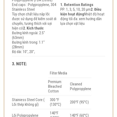
Polypropylene (FDA Listed)
End caps : Polypropylene, 304
1. Retention Ratings
Stainless Steel
PP: 1, 3, 5, 10, 20 µm
2. Điều
Tùy chọn chất liệu nắp lõi:
kiện hoạt động
Nhiệt độ hoạt
được sử dụng để kiểm soát di
động tối đa: xem hướng dẫn
chuyển, tương thích với sợi
lựa chọn vật liệu
hiện có
2. Kích thước
Đường kính ngoài: 2.5″
(63mm)
Đường kính trong: 1.1″
(28mm)
Độ dài: 10″, 20″,
3. NOTE:
Filter Media
Premium
Cleaned
Bleached
Polypropylene
Cotton
Stainiess Steel Core (
300 °F
200°F (95°C)
Lõi thép không gỉ)
(130°C)
140°F
Lõi Polypropylene
140°F (60°C)