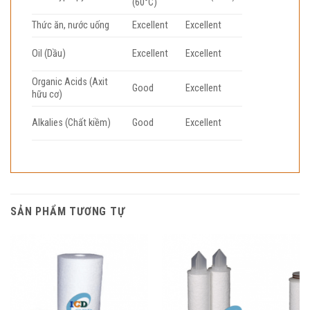
(60°C)
Thức ăn, nước uống
Excellent
Excellent
Oil (Dầu)
Excellent
Excellent
Organic Acids (Axit
Good
Excellent
hữu cơ)
Alkalies (Chất kiềm)
Good
Excellent
SẢN PHẨM TƯƠNG TỰ