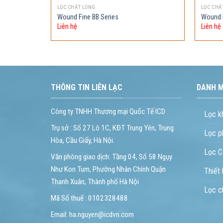
LỌC CHẤT LỎNG
LỌC CHẤ
Wound Fine BB Series
Wound F
Liên hệ
Liên hệ
THÔNG TIN LIÊN LẠC
DANH 
Công ty TNHH Thương mại Quốc Tế ICD
Lọc k
Trụ sở : Số 27 Lô 1C, KĐT Trung Yên, Trung
Lọc p
Hòa, Cầu Giấy, Hà Nội.
Lọc C
Văn phòng giao dịch: Tầng 04, Số 58 Ngụy
Như Kon Tum, Phường Nhân Chính Quận
Thiết
Thanh Xuân, Thành phố Hà Nội
Lọc c
Mã Số thuế : 0102328488
Email: ha.nguyen@icdvn.com