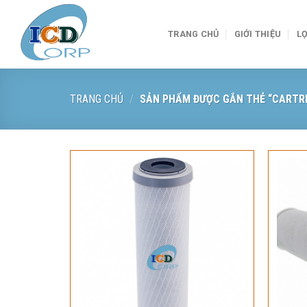
Skip
to
TRANG CHỦ
GIỚI THIỆU
LỌ
content
TRANG CHỦ
/
SẢN PHẨM ĐƯỢC GẮN THẺ “CARTRI