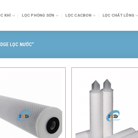
C KHÍ
LỌC PHÒNG SƠN
LỌC CACBON
LỌC CHẤT LỎNG
DGE LỌC NƯỚC”