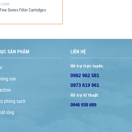
T LỎNG
ine Series Filter Cartridges
MỤC SẢN PHẨM
LIÊN HỆ
Hỗ trợ trực tuyến:
hí
0982 962 581
hòng sơn
0973 619 961
acbon
Hỗ trợ kĩ thuật:
 bị phòng sạch
0946 938 689
hất lỏng