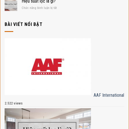
Hiệu suất lọc là gì?
SẢN
mùi
của
PHẨM
ở
Chức năng bình luận bị tắt
AAF
TRÊN
Hiệu
WEBSITE
suất
lọc
BÀI VIẾT NỔI BẬT
là
gì?
AAF International
2.522 views