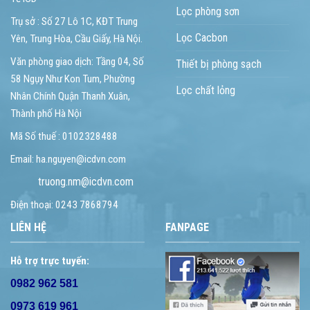
Lọc phòng sơn
Trụ sở : Số 27 Lô 1C, KĐT Trung
Lọc Cacbon
Yên, Trung Hòa, Cầu Giấy, Hà Nội.
Văn phòng giao dịch: Tầng 04, Số
Thiết bị phòng sạch
58 Ngụy Như Kon Tum, Phường
Lọc chất lỏng
Nhân Chính Quận Thanh Xuân,
Thành phố Hà Nội
Mã Số thuế : 0102328488
Email: ha.nguyen@icdvn.com
truong.nm@icdvn.com
Điện thoại: 0243 7868794
LIÊN HỆ
FANPAGE
Hỗ trợ trực tuyến:
0982 962 581
0973 619 961